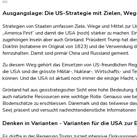
Ausgangslage: Die US-Strategie mit Zielen, Weg
Strategien von Staaten umfassen Ziele, Wege und Mittel zur 
„America First“ und damit die USA (noch) stärker zu machen. Ei
zugehörigen Inseln aber auch Grönland. Präsident Trump hat die
Doktrin (notabene im Original von 1823) und die Verwendung de
fernzuhalten. Damit sind primär China und Russland gemeint.
Zu diesem Weg gehört das Einsetzen von US-freundlichen Regieru
die USA sind die grösste Militär-, Nuklear-, Wirtschafts- und 
können. Und die USA ist aktuell noch immer die einzige Macht, w
Grönland hat aus geostrategischer Sicht eine hohe Bedeutung. 
auch natürliche Ressourcen eine wichtige Rolle. Genauso wie b
Bodenschätze zu erschliessen. Dänemark und das teilweise davo
See) präsent und versucht nachrichtendienstliche Informationen
Denken in Varianten - Varianten für die USA zur 
Es dürfte in der Regierung Trump zurzeit intensive Diskussion