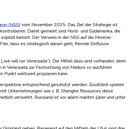
tegy (NSS)
vom November 2025. Das Ziel der Strategie ist
 kontrollieren. Damit gemeint sind Nord- und Südamerika, die
 explizit betont. Der Verweis in der NSS auf die Monroe-
 hin, dass es strategisch darum geht, fremde Einflüsse
(„we will run Venezuela“). Die Mittel dazu sind vorhanden, denn
ion in Venezuela zur Festsetzung von Maduro so ausführen
en Punkt weltweit projizieren kann.
Perspektive entsprechend geschützt werden. Zusätzlich spielen
d“ mit Unternehmungen wie z. B. Shenghe Resources diese
lich verwehrt. Russland ist vor allem maritim (über und unter
er Grönland geben. Basierend auf den Mitteln der USA sind drei