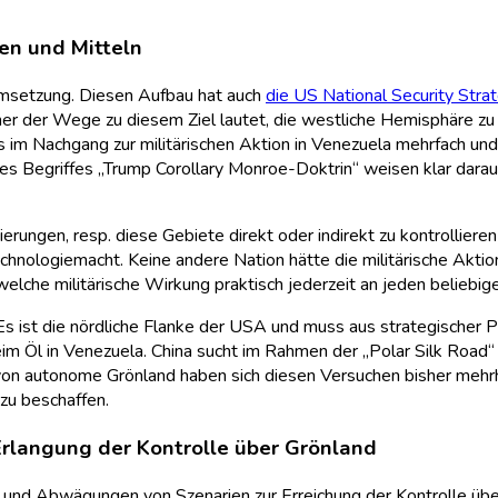
en und Mitteln
Umsetzung. Diesen Aufbau hat auch
die US National Security Stra
ner der Wege zu diesem Ziel lautet, die westliche Hemisphäre zu
s im Nachgang zur militärischen Aktion in Venezuela mehrfach und
s Begriffes „Trump Corollary Monroe-Doktrin“ weisen klar darauf
ngen, resp. diese Gebiete direkt oder indirekt zu kontrollieren 
Technologiemacht. Keine andere Nation hätte die militärische Akt
elche militärische Wirkung praktisch jederzeit an jeden beliebig
Es ist die nördliche Flanke der USA und muss aus strategischer 
eim Öl in Venezuela. China sucht im Rahmen der „Polar Silk Roa
n autonome Grönland haben sich diesen Versuchen bisher mehrheit
 zu beschaffen.
Erlangung der Kontrolle über Grönland
en und Abwägungen von Szenarien zur Erreichung der Kontrolle üb